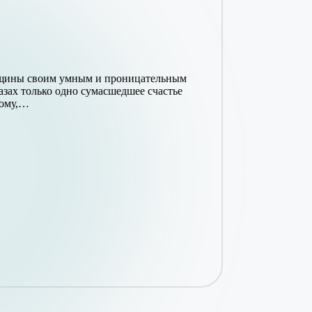
нщины своим умным и проницательным
азах только одно сумасшедшее счастье
ному,…