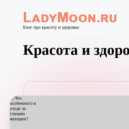
Перейти
к
L
Блог про красоту и здоровье
содержимому
a
d
y
Красота и здоро
M
o
o
n