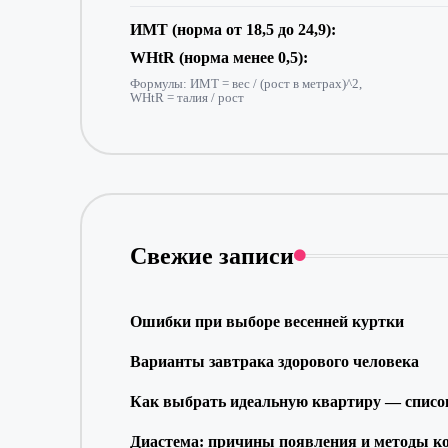
ИМТ (норма от 18,5 до 24,9):
WHtR (норма менее 0,5):
Формулы: ИМТ = вес / (рост в метрах)^2,
WHtR = талия / рост
Свежие записи
Ошибки при выборе весенней куртки
Варианты завтрака здорового человека
Как выбрать идеальную квартиру — список
Диастема: причины появления и методы к