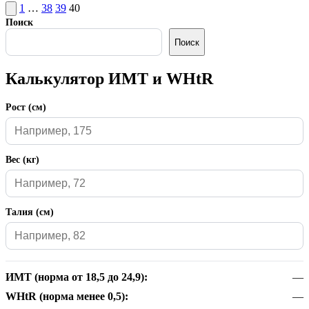
Пагинация
Пред.
1
…
38
39
40
страница
Поиск
записей
Поиск
Калькулятор ИМТ и WHtR
Рост (см)
Вес (кг)
Талия (см)
ИМТ (норма от 18,5 до 24,9):
—
WHtR (норма менее 0,5):
—