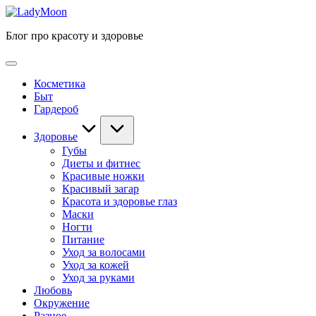
Перейти
к
LadyMoon
Блог про красоту и здоровье
содержимому
Косметика
Быт
Гардероб
Здоровье
Губы
Диеты и фитнес
Красивые ножки
Красивый загар
Красота и здоровье глаз
Маски
Ногти
Питание
Уход за волосами
Уход за кожей
Уход за руками
Любовь
Окружение
Разное