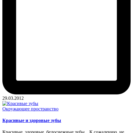
29.03.2012
Опубликовано
Окружающее пространство
в
Красивые и здоровые зубы
Красивые, здоровые, белоснежные зубы... К сожалению, не