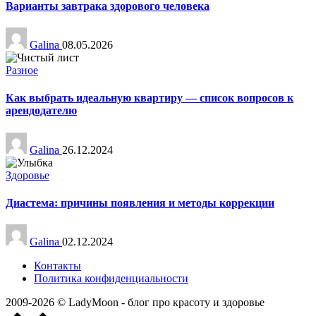
Варианты завтрака здорового человека
Запись
Galina
08.05.2026
от
Опубликовано
Разное
в
Как выбрать идеальную квартиру — список вопросов к
арендодателю
Запись
Galina
26.12.2024
от
Опубликовано
Здоровье
в
Диастема: причины появления и методы коррекции
Запись
Galina
02.12.2024
от
Контакты
Политика конфиденциальности
2009-2026 © LadyMoon - блог про красоту и здоровье
Прокрутить