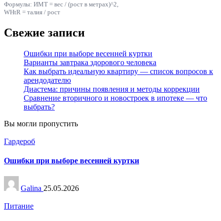
Формулы: ИМТ = вес / (рост в метрах)^2,
WHtR = талия / рост
Свежие записи
Ошибки при выборе весенней куртки
Варианты завтрака здорового человека
Как выбрать идеальную квартиру — список вопросов к
арендодателю
Диастема: причины появления и методы коррекции
Сравнение вторичного и новостроек в ипотеке — что
выбрать?
Вы могли пропустить
Опубликовано
Гардероб
в
Ошибки при выборе весенней куртки
Запись
Galina
25.05.2026
от
Опубликовано
Питание
в