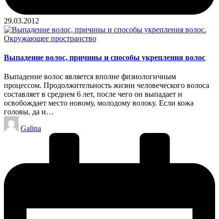
29.03.2012
Опубликовано
Окружающее пространство
в
Выпадение волос, причины и способы укрепления волос
Выпадение волос является вполне физиологичным
процессом. Продолжительность жизни человеческого волоса
составляет в среднем 6 лет, после чего он выпадает и
освобождает место новому, молодому волоку. Если кожа
головы, да и…
Запись
Galina
от