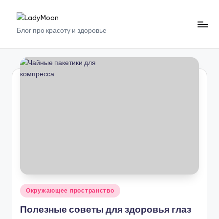
Перейти
L
Блог про красоту и здоровье
к
содержимому
a
d
y
M
o
o
n
Опубликовано
Окружающее пространство
в
Полезные советы для здоровья глаз