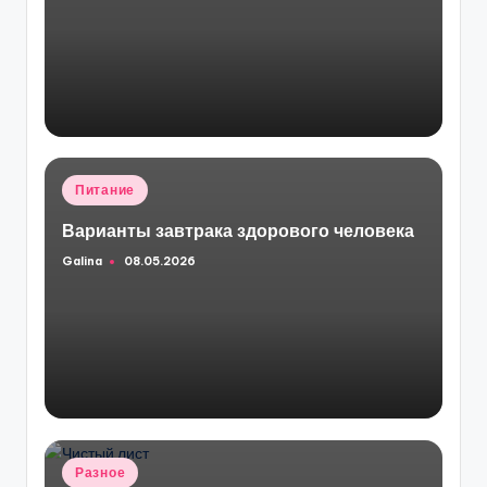
Опубликовано
Питание
в
Варианты завтрака здорового человека
Galina
08.05.2026
Запись
от
Опубликовано
Разное