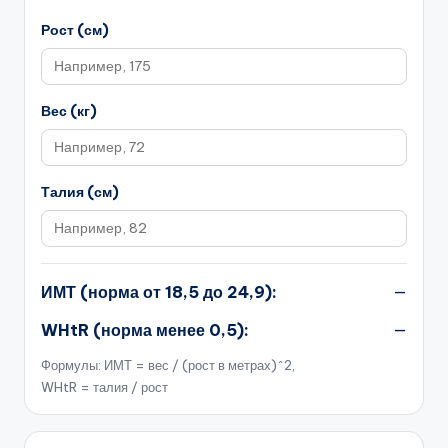
Рост (см)
Вес (кг)
Талия (см)
ИМТ (норма от 18,5 до 24,9):
—
WHtR (норма менее 0,5):
—
Формулы: ИМТ = вес / (рост в метрах)^2,
WHtR = талия / рост