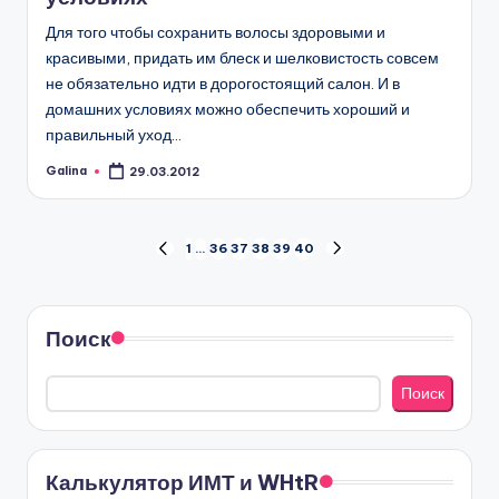
Для того чтобы сохранить волосы здоровыми и
красивыми, придать им блеск и шелковистость совсем
не обязательно идти в дорогостоящий салон. И в
домашних условиях можно обеспечить хороший и
правильный уход…
Galina
29.03.2012
Запись
от
Пагинация
1
…
36
37
38
39
40
ПРЕД.
СЛЕД.
СТРАНИЦА
СТРАНИЦА
записей
Поиск
Поиск
Калькулятор ИМТ и WHtR