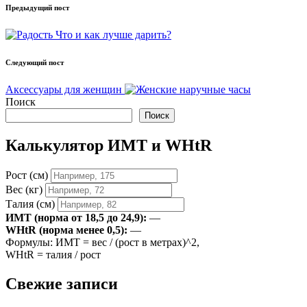
Навигация
Предыдущий пост
записи
Что и как лучше дарить?
Следующий пост
Аксессуары для женщин
Поиск
Поиск
Калькулятор ИМТ и WHtR
Рост (см)
Вес (кг)
Талия (см)
ИМТ (норма от 18,5 до 24,9):
—
WHtR (норма менее 0,5):
—
Формулы: ИМТ = вес / (рост в метрах)^2,
WHtR = талия / рост
Свежие записи