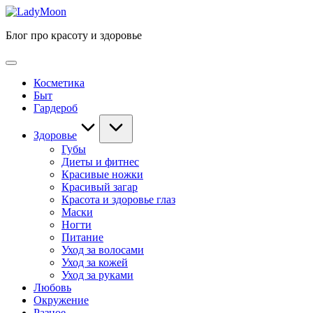
Перейти
LadyMoon
к
Блог про красоту и здоровье
содержимому
Косметика
Быт
Гардероб
Здоровье
Губы
Диеты и фитнес
Красивые ножки
Красивый загар
Красота и здоровье глаз
Маски
Ногти
Питание
Уход за волосами
Уход за кожей
Уход за руками
Любовь
Окружение
Разное