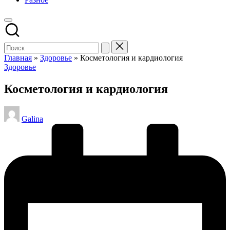
Главная
»
Здоровье
»
Косметология и кардиология
Опубликовано
Здоровье
в
Косметология и кардиология
Запись
Galina
от