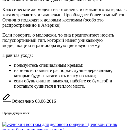
Классические же модели изготовлены из кожаного материала,
хотя встречаются и замшевые. Преобладает более темный тон.
Отлично подходят к деловым костюмам (особо это
распространенно в Америке).
Если говорить о молодежи, то она предпочитает носить
полуспортивный тип, который имеет уникальную
модификацию и разнообразную цветовую гамму.
Правила ухода:
пользуйтесь специальным кремом;
на ночь вставляйте распорки, лучше деревянные,
которые будут вытягивать влагу из кожи;
если обувь сильно намокла, набейте ее бумагой и
поставьте сушиться в теплом месте.
Обновлено 03.06.2016
Навигация
Предыдущий пост
записи
Деловой стиль
может быть привлекательным!