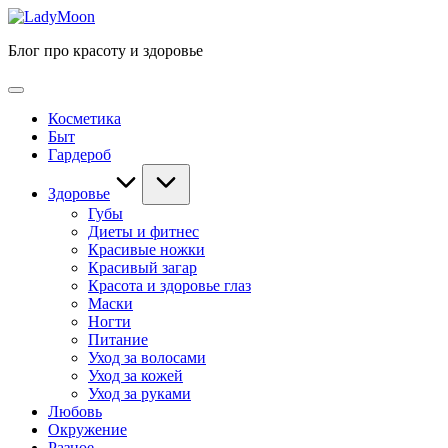
Перейти
LadyMoon
к
Блог про красоту и здоровье
содержимому
Косметика
Быт
Гардероб
Здоровье
Губы
Диеты и фитнес
Красивые ножки
Красивый загар
Красота и здоровье глаз
Маски
Ногти
Питание
Уход за волосами
Уход за кожей
Уход за руками
Любовь
Окружение
Разное