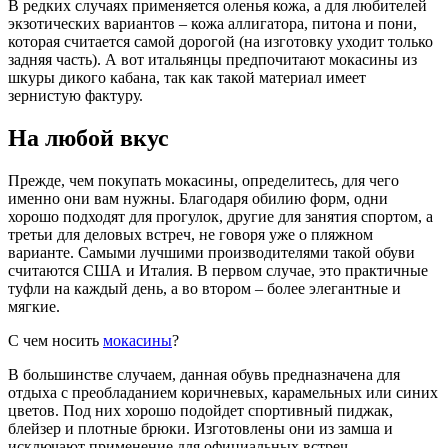
В редких случаях применяется оленья кожа, а для любителей
экзотических вариантов – кожа аллигатора, питона и пони,
которая считается самой дорогой (на изготовку уходит только
задняя часть). А вот итальянцы предпочитают мокасины из
шкуры дикого кабана, так как такой материал имеет
зернистую фактуру.
На любой вкус
Прежде, чем покупать мокасины, определитесь, для чего
именно они вам нужны. Благодаря обилию форм, одни
хорошо подходят для прогулок, другие для занятия спортом, а
третьи для деловых встреч, не говоря уже о пляжном
варианте. Самыми лучшими производителями такой обуви
считаются США и Италия. В первом случае, это практичные
туфли на каждый день, а во втором – более элегантные и
мягкие.
С чем носить
мокасины
?
В большинстве случаем, данная обувь предназначена для
отдыха с преобладанием коричневых, карамельных или синих
цветов. Под них хорошо подойдет спортивный пиджак,
блейзер и плотные брюки. Изготовлены они из замша и
исключают применение для официальных встреч.