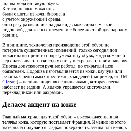
пошла мода на такую обувь.
Кстати, первые мокасины
были с шиты из кожи бизона, а
с учетом окружающей среды,
они сразу разделились на два вида: мокасины с мягкой
подошвой, для лесных племен, и с более жесткой для народом
равнин.
В принципе, технология производства этой обуви не
потерпела существенных изменений, только сегодня под
мокасинами принято подразумевать ту обувь, когда кожаный
верх натягивают на колодку снизу и скрепляют швом наверху.
Иногда допускаются ручные работы, но открытый шов
обязателен. Подошва изготавливается из кожи, каучука или
резины. Среди самых престижных моделей (например, от ТМ
Gizzara
) – наличие подошвы с шишечками, которая слегка
набегает на задник. А язычок украшается кисточками,
перекладинкой или бахрамой.
Делаем акцент на коже
Главный материал для такой обуви – высококачественная
телячья кожа, которую поставляет Франция. Именно из этого
материала получается гладкая поверхность, замша или велюр.