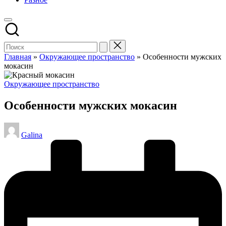
Главная
»
Окружающее пространство
»
Особенности мужских
мокасин
Опубликовано
Окружающее пространство
в
Особенности мужских мокасин
Запись
Galina
от