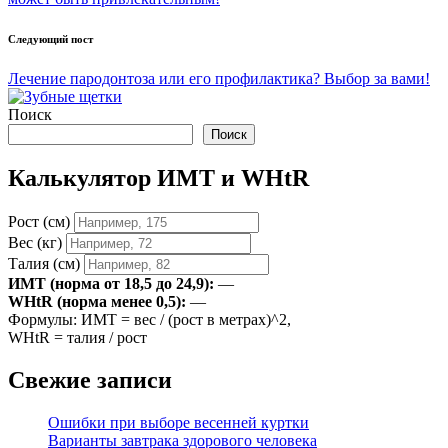
Следующий пост
Лечение пародонтоза или его профилактика? Выбор за вами!
Поиск
Поиск
Калькулятор ИМТ и WHtR
Рост (см)
Вес (кг)
Талия (см)
ИМТ (норма от 18,5 до 24,9):
—
WHtR (норма менее 0,5):
—
Формулы: ИМТ = вес / (рост в метрах)^2,
WHtR = талия / рост
Свежие записи
Ошибки при выборе весенней куртки
Варианты завтрака здорового человека