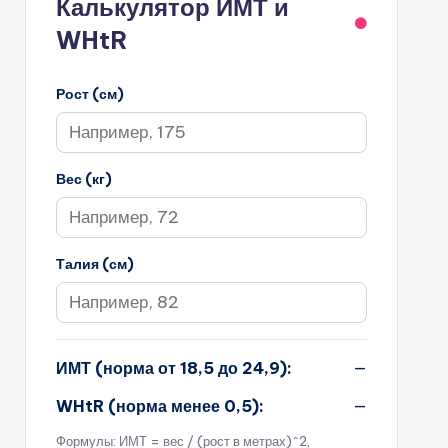
Калькулятор ИМТ и
WHtR
Рост (см)
Вес (кг)
Талия (см)
ИМТ (норма от 18,5 до 24,9):
—
WHtR (норма менее 0,5):
—
Формулы: ИМТ = вес / (рост в метрах)^2,