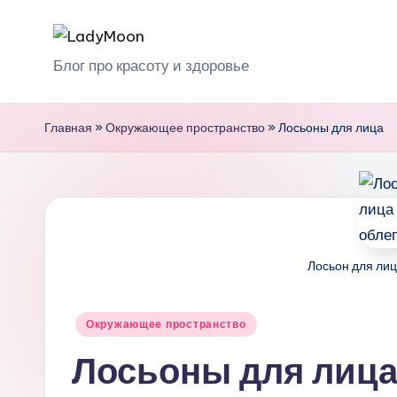
Перейти
L
Блог про красоту и здоровье
к
содержимому
a
Главная
»
Окружающее пространство
»
Лосьоны для лица
d
y
M
o
Лосьон для лиц
o
n
Опубликовано
Окружающее пространство
в
Лосьоны для лиц