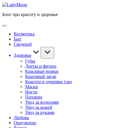
Перейти
LadyMoon
к
Блог про красоту и здоровье
содержимому
Косметика
Быт
Гардероб
Здоровье
Губы
Диеты и фитнес
Красивые ножки
Красивый загар
Красота и здоровье глаз
Маски
Ногти
Питание
Уход за волосами
Уход за кожей
Уход за руками
Любовь
Окружение
Разное