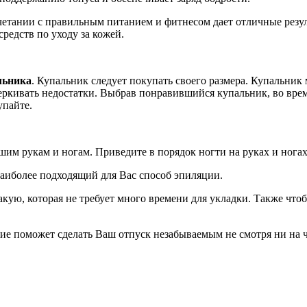
четании с правильным питанием и фитнесом дает отличные рез
средств по уходу за кожей.
льника
. Купальник следует покупать своего размера. Купальник 
еркивать недостатки. Выбрав понравившийся купальник, во врем
упайте.
им рукам и ногам. Приведите в порядок ногти на руках и ногах
наиболее подходящий для Вас способ эпиляции.
 такую, которая не требует много времени для укладки. Также ч
ние поможет сделать Ваш отпуск незабываемым не смотря ни на ч