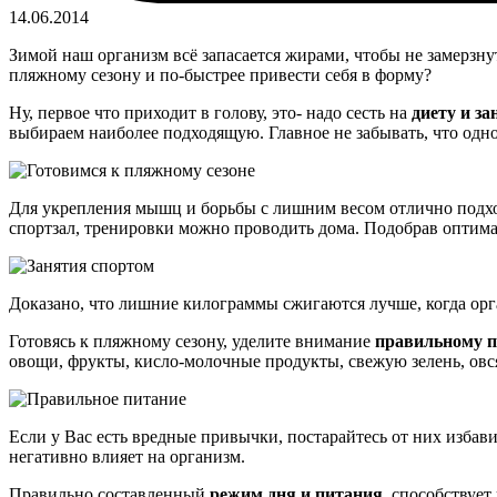
14.06.2014
Зимой наш организм всё запасается жирами, чтобы не замерзну
пляжному сезону и по-быстрее привести себя в форму?
Ну, первое что приходит в голову, это- надо сесть на
диету и за
выбираем наиболее подходящую. Главное не забывать, что одн
Для укрепления мышц и борьбы с лишним весом отлично подх
спортзал, тренировки можно проводить дома. Подобрав оптима
Доказано, что лишние килограммы сжигаются лучше, когда ор
Готовясь к пляжному сезону, уделите внимание
правильному 
овощи, фрукты, кисло-молочные продукты, свежую зелень, овся
Если у Вас есть вредные привычки, постарайтесь от них избави
негативно влияет на организм.
Правильно составленный
режим дня и питания
, способствует