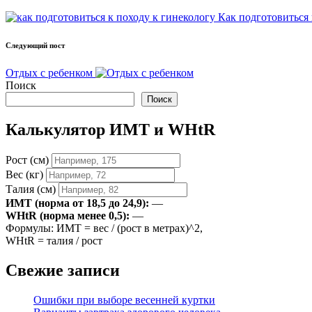
записи
Как подготовиться 
Следующий пост
Отдых с ребенком
Поиск
Поиск
Калькулятор ИМТ и WHtR
Рост (см)
Вес (кг)
Талия (см)
ИМТ (норма от 18,5 до 24,9):
—
WHtR (норма менее 0,5):
—
Формулы: ИМТ = вес / (рост в метрах)^2,
WHtR = талия / рост
Свежие записи
Ошибки при выборе весенней куртки