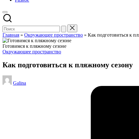
Главная
»
Окружающее пространство
»
Как подготовиться к п
Готовимся к пляжному сезоне
Опубликовано
Окружающее пространство
в
Как подготовиться к пляжному сезону
Запись
Galina
от