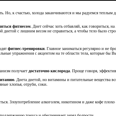
ть. Но, к счастью, холода заканчиваются и мы радуемся теплым 
няться фитнесом
. Диет сейчас хоть отбавляй, как говориться, на
ой диетой с лишним весом не справиться, а чтобы тело было ст
одят
фитнес-тренировки
. Главное заниматься регулярно и не бр
льные упражнения с акцентом на те области тела, которые бы В
ганизм получает
достаточно кислорода
. Проще говоря, эффектив
питанию
. Диета диетой, но витамины и питательные вещества в
ные хлопья, отруби, соки.
ться. Злоупотребление алкоголем, никотином и даже кофе плохо 
 поддержанию тонуса и обеспечивает заряд бодрости.