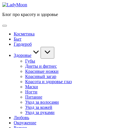
Перейти
LadyMoon
к
Блог про красоту и здоровье
содержимому
Косметика
Быт
Гардероб
Здоровье
Губы
Диеты и фитнес
Красивые ножки
Красивый загар
Красота и здоровье глаз
Маски
Ногти
Питание
Уход за волосами
Уход за кожей
Уход за руками
Любовь
Окружение
Разное