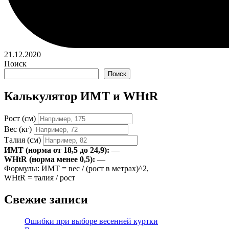
21.12.2020
Поиск
Поиск
Калькулятор ИМТ и WHtR
Рост (см)
Вес (кг)
Талия (см)
ИМТ (норма от 18,5 до 24,9):
—
WHtR (норма менее 0,5):
—
Формулы: ИМТ = вес / (рост в метрах)^2,
WHtR = талия / рост
Свежие записи
Ошибки при выборе весенней куртки